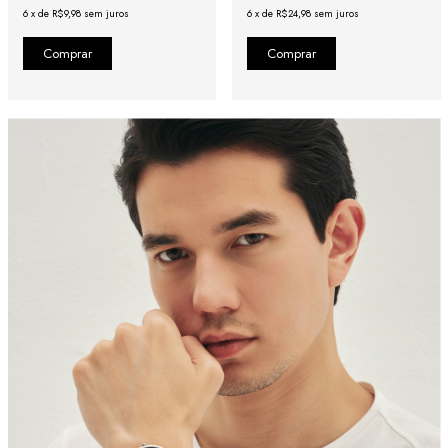
6
x
de
R$9,98
sem juros
6
x
de
R$24,98
sem juros