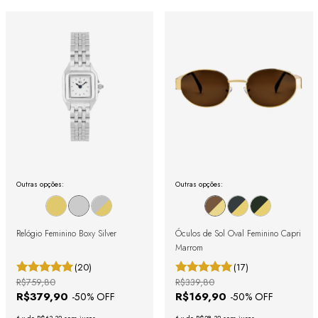
Outras opções:
Outras opções:
Relógio Feminino Boxy Silver
Óculos de Sol Oval Feminino Capri
Marrom
(20)
(17)
R$759,80
R$339,80
R$379,90
R$169,90
-
50
% OFF
-
50
% OFF