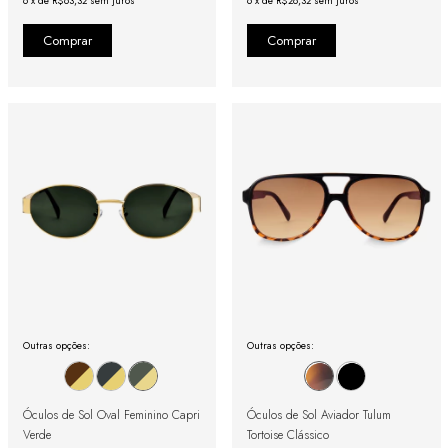
6
x
de
R$63,32
sem juros
6
x
de
R$28,32
sem juros
Outras opções:
Outras opções:
Óculos de Sol Oval Feminino Capri
Óculos de Sol Aviador Tulum
Verde
Tortoise Clássico