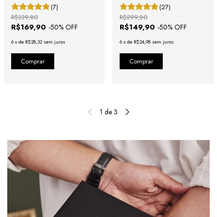
(7)
(27)
R$339,80
R$299,80
R$169,90
R$149,90
-
50
% OFF
-
50
% OFF
6
x
de
R$28,32
sem juros
6
x
de
R$24,98
sem juros
1
de
3