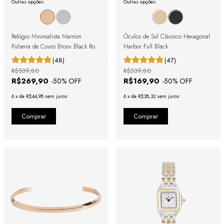
Outras opções:
Outras opções:
Relógio Minimalista Marrom
Óculos de Sol Clássico Hexagonal
Pulseira de Couro Bronx Black Rosé
Harbor Full Black
Gold 40mm
(48)
(47)
R$539,80
R$339,80
R$269,90
R$169,90
-
50
% OFF
-
50
% OFF
6
x
de
R$44,98
sem juros
6
x
de
R$28,32
sem juros