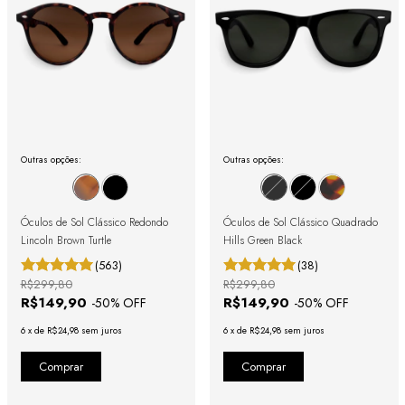
Outras opções:
Outras opções:
Óculos de Sol Clássico Redondo
Óculos de Sol Clássico Quadrado
Lincoln Brown Turtle
Hills Green Black
(563)
(38)
R$299,80
R$299,80
R$149,90
R$149,90
-
50
% OFF
-
50
% OFF
6
x
de
R$24,98
sem juros
6
x
de
R$24,98
sem juros