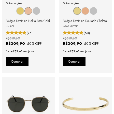
Outras opções:
Outras opções:
Relógio Feminino Nolita Rosé Gold
Relógio Feminino Dourado Chelsea
32mm
Gold 32mm
(76)
(60)
R$619,80
R$619,80
R$309,90
R$309,90
-
50
% OFF
-
50
% OFF
6
x
de
R$51,65
sem juros
6
x
de
R$51,65
sem juros