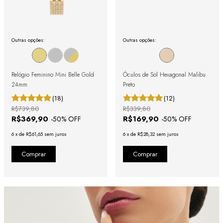
Outras opções:
Outras opções:
Relógio Feminino Mini Belle Gold
Óculos de Sol Hexagonal Malibu
24mm
Preto
(18)
(12)
R$739,80
R$339,80
R$369,90
R$169,90
-
50
% OFF
-
50
% OFF
6
x
de
R$61,65
sem juros
6
x
de
R$28,32
sem juros