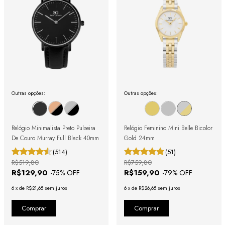
Outras opções:
Outras opções:
Relógio Minimalista Preto Pulseira
Relógio Feminino Mini Belle Bicolor
De Couro Murray Full Black 40mm
Gold 24mm
(514)
(51)
R$519,80
R$759,80
R$129,90
R$159,90
-
75
% OFF
-
79
% OFF
6
x
de
R$21,65
sem juros
6
x
de
R$26,65
sem juros