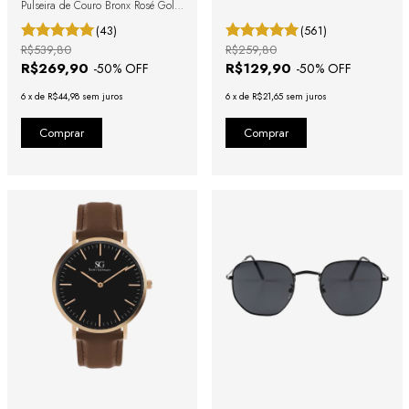
Pulseira de Couro Bronx Rosé Gold
40mm
(43)
(561)
R$539,80
R$259,80
R$269,90
R$129,90
-
50
% OFF
-
50
% OFF
6
x
de
R$44,98
sem juros
6
x
de
R$21,65
sem juros