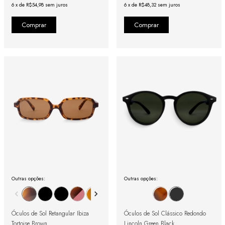
6
x
de
R$54,98
sem juros
6
x
de
R$48,32
sem juros
Outras opções:
Outras opções:
Óculos de Sol Retangular Ibiza
Óculos de Sol Clássico Redondo
Tortoise Brown
Lincoln Green Black