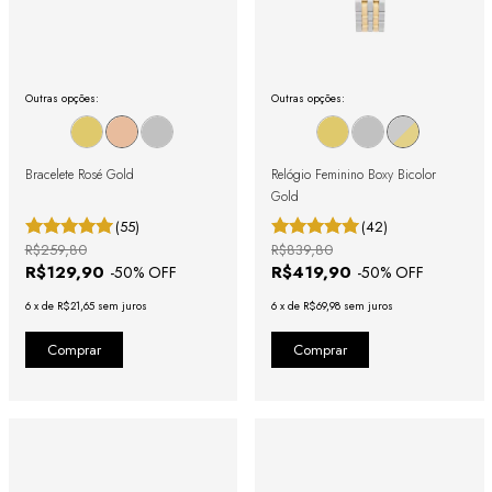
Outras opções:
Outras opções:
Bracelete Rosé Gold
Relógio Feminino Boxy Bicolor
Gold
(55)
(42)
R$259,80
R$839,80
R$129,90
R$419,90
-
50
% OFF
-
50
% OFF
6
x
de
R$21,65
sem juros
6
x
de
R$69,98
sem juros