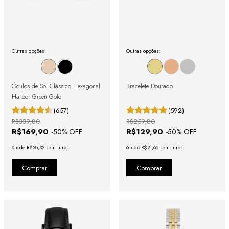
Outras opções:
Outras opções:
Óculos de Sol Clássico Hexagonal
Bracelete Dourado
Harbor Green Gold
(657)
(592)
R$339,80
R$259,80
R$169,90
R$129,90
-
50
% OFF
-
50
% OFF
6
x
de
R$28,32
sem juros
6
x
de
R$21,65
sem juros