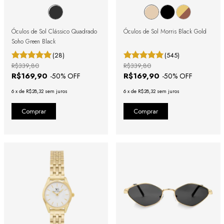
Óculos de Sol Clássico Quadrado
Óculos de Sol Morris Black Gold
Soho Green Black
(28)
(545)
R$339,80
R$339,80
R$169,90
R$169,90
-
50
% OFF
-
50
% OFF
6
x
de
R$28,32
sem juros
6
x
de
R$28,32
sem juros