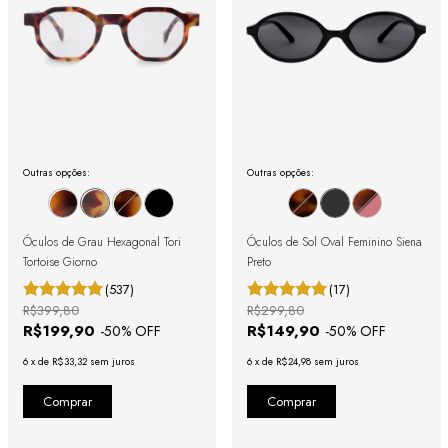
Outras opções:
Outras opções:
Óculos de Grau Hexagonal Tori
Óculos de Sol Oval Feminino Siena
Tortoise Giorno
Preto
(537)
(17)
R$399,80
R$299,80
R$199,90
R$149,90
-
50
% OFF
-
50
% OFF
6
x
de
R$33,32
sem juros
6
x
de
R$24,98
sem juros