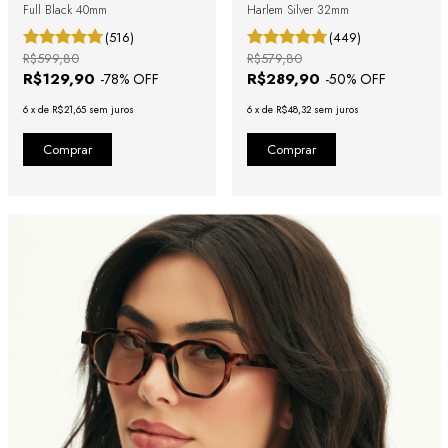
Full Black 40mm
Harlem Silver 32mm
(516)
(449)
R$599,80
R$579,80
R$129,90
R$289,90
-
78
% OFF
-
50
% OFF
6
x
de
R$21,65
sem juros
6
x
de
R$48,32
sem juros