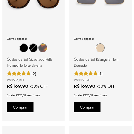
Outras opções:
Outras opções:
Óculos de Sol Quadrado Hills
Óculos de Sol Retangular Tom
Inclined Tortoise Savana
Dourado
(2)
(1)
R$399,80
R$339,80
R$169,90
R$169,90
-
58
% OFF
-
50
% OFF
6
x
de
R$28,32
sem juros
6
x
de
R$28,32
sem juros