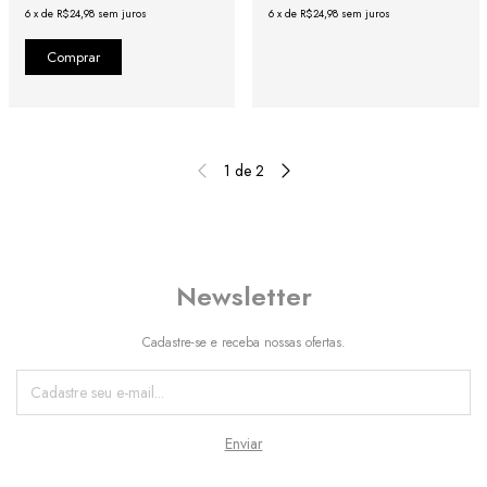
6
x
de
R$24,98
sem juros
6
x
de
R$24,98
sem juros
1
de
2
Newsletter
Cadastre-se e receba nossas ofertas.