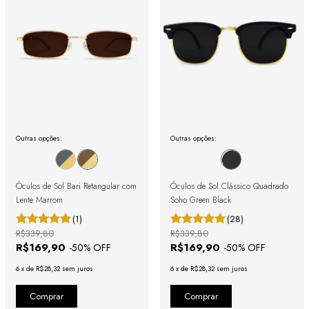
Outras opções:
Outras opções:
Óculos de Sol Bari Retangular com
Óculos de Sol Clássico Quadrado
Lente Marrom
Soho Green Black
(1)
(28)
R$339,80
R$339,80
R$169,90
R$169,90
-
50
% OFF
-
50
% OFF
6
x
de
R$28,32
sem juros
6
x
de
R$28,32
sem juros