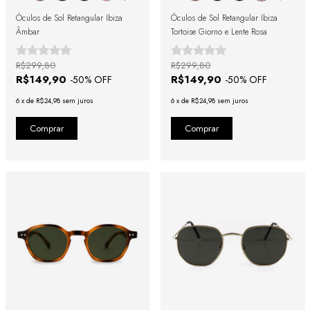
Óculos de Sol Retangular Ibiza
Óculos de Sol Retangular Ibiza
Âmbar
Tortoise Giorno e Lente Rosa
R$299,80
R$299,80
R$149,90
R$149,90
-
50
% OFF
-
50
% OFF
6
x
de
R$24,98
sem juros
6
x
de
R$24,98
sem juros