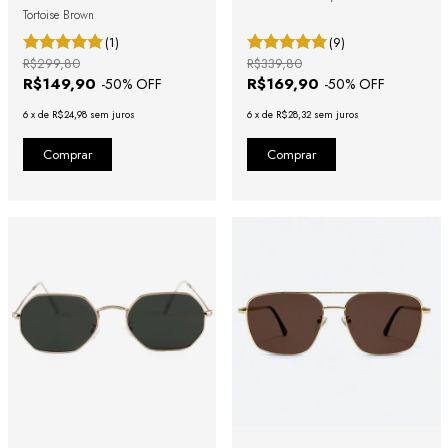
Tortoise Brown
(1)
(9)
R$299,80
R$339,80
R$149,90
R$169,90
-
50
% OFF
-
50
% OFF
6
x
de
R$24,98
sem juros
6
x
de
R$28,32
sem juros