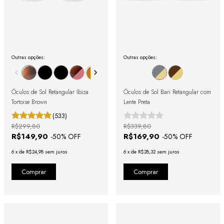
Outras opções:
Outras opções:
Óculos de Sol Retangular Ibiza
Óculos de Sol Bari Retangular com
Tortoise Brown
Lente Preta
(533)
R$299,80
R$339,80
R$149,90
R$169,90
-
50
% OFF
-
50
% OFF
6
x
de
R$24,98
sem juros
6
x
de
R$28,32
sem juros