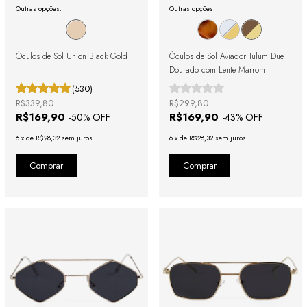
Outras opções:
Outras opções:
Óculos de Sol Union Black Gold
Óculos de Sol Aviador Tulum Due
Dourado com Lente Marrom
(530)
R$339,80
R$299,80
R$169,90
R$169,90
-
50
% OFF
-
43
% OFF
6
x
de
R$28,32
sem juros
6
x
de
R$28,32
sem juros