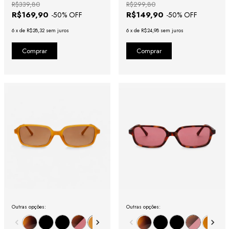
R$339,80
R$299,80
R$169,90
R$149,90
-
50
% OFF
-
50
% OFF
6
x
de
R$28,32
sem juros
6
x
de
R$24,98
sem juros
Outras opções:
Outras opções: