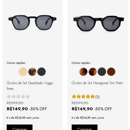
Outras opções:
Outras opções:
Óculos de Sol Quadrado Viggo
Óculos de Sol Hexagonal Tori Preto
Preto
(1)
R$299,80
R$299,80
R$149,90
R$149,90
-
50
% OFF
-
50
% OFF
6
x
de
R$24,98
sem juros
6
x
de
R$24,98
sem juros