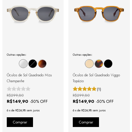
Outras opções:
Outras opções:
Óculos de Sol Quadrado Mizu
Óculos de Sol Quadrado Viggo
Champanhe
Topázio
(1)
R$299,80
R$299,80
R$149,90
R$149,90
-
50
% OFF
-
50
% OFF
6
x
de
R$24,98
sem juros
6
x
de
R$24,98
sem juros