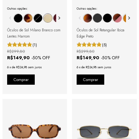
Outras opções:
Outras opções:
Óculos de Sol Milano Branco com
Óculos de Sol Retangular Ibiza
Lentes Marrom
Edge Preto
(1)
(5)
R$299,80
R$299,80
R$149,90
R$149,90
-
50
% OFF
-
50
% OFF
6
x
de
R$24,98
sem juros
6
x
de
R$24,98
sem juros