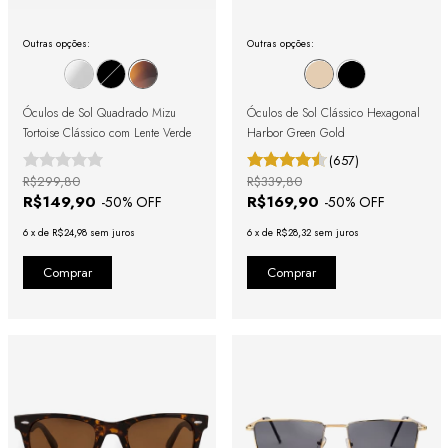
Outras opções:
Outras opções:
Óculos de Sol Quadrado Mizu
Óculos de Sol Clássico Hexagonal
Tortoise Clássico com Lente Verde
Harbor Green Gold
(657)
R$299,80
R$339,80
R$149,90
R$169,90
-
50
% OFF
-
50
% OFF
6
x
de
R$24,98
sem juros
6
x
de
R$28,32
sem juros