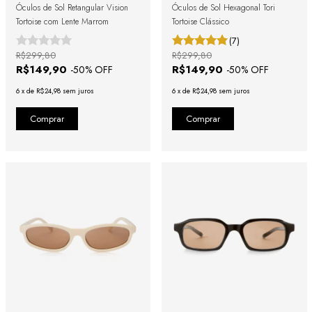
Óculos de Sol Retangular Vision
Óculos de Sol Hexagonal Tori
Tortoise com Lente Marrom
Tortoise Clássico
(7)
R$299,80
R$299,80
R$149,90
R$149,90
-
50
% OFF
-
50
% OFF
6
x
de
R$24,98
sem juros
6
x
de
R$24,98
sem juros