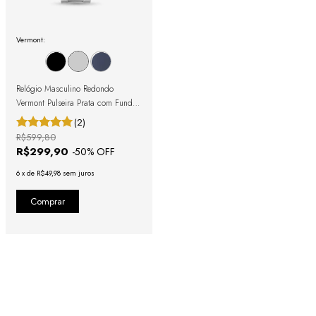
Vermont:
Relógio Masculino Redondo
Vermont Pulseira Prata com Fundo
Preto
(2)
R$599,80
R$299,90
-
50
% OFF
6
x
de
R$49,98
sem juros