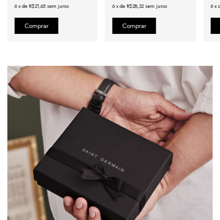
6
x
de
R$21,65
sem juros
6
x
de
R$28,32
sem juros
6
x