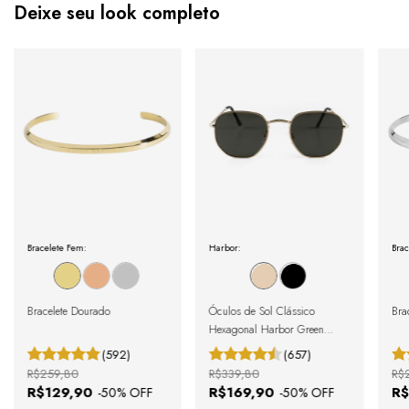
Deixe seu look completo
Bracelete Fem:
Harbor:
Brac
Bracelete Dourado
Óculos de Sol Clássico
Brac
Hexagonal Harbor Green
Gold
(592)
(657)
R$259,80
R$339,80
R$
R$129,90
R$169,90
R$
-
50
% OFF
-
50
% OFF