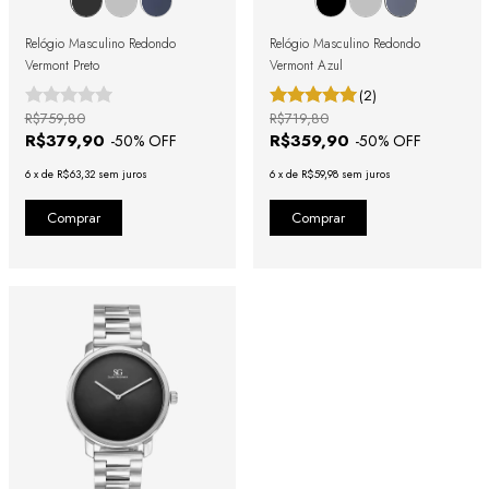
Relógio Masculino Redondo
Relógio Masculino Redondo
Vermont Preto
Vermont Azul
(2)
R$759,80
R$719,80
R$379,90
R$359,90
-
50
% OFF
-
50
% OFF
6
x
de
R$63,32
sem juros
6
x
de
R$59,98
sem juros