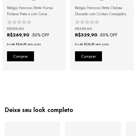
Relógio Feminino Petite Murray
Relógio Feminino Petite Chelsea
Pulseira Preta e com Caixa
Dourado com Cristais Cravejados
Dourada 19mm
19mm
R$539,80
R$659,80
R$269,90
R$329,90
-
50
% OFF
-
50
% OFF
6
x
de
R$44,98
sem juros
6
x
de
R$54,98
sem juros
Deixe seu look completo