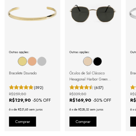
Outras opções:
Outras opções:
Outr
Bracelete Dourado
Óculos de Sol Clássico
Brac
Hexagonal Harbor Green
Gold
(592)
(657)
R$259,80
R$339,80
R$
R$129,90
R$169,90
R$
-
50
% OFF
-
50
% OFF
6
x
de
R$21,65
sem juros
6
x
de
R$28,32
sem juros
6
x