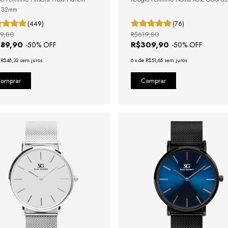
r 32mm
(449)
(76)
9,80
R$619,80
289,90
R$309,90
-
50
% OFF
-
50
% OFF
e
R$48,32
sem juros
6
x
de
R$51,65
sem juros