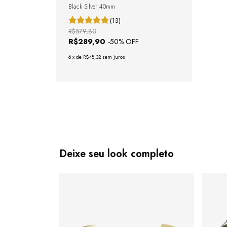
Black Silver 40mm
(13)
R$579,80
R$289,90
-
50
% OFF
6
x
de
R$48,32
sem juros
Deixe seu look completo