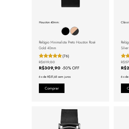
Houston 40mm:
Cláss
Relógio Minimalista Preto Houston Rosé
Relóg
Gold 40mm
Silve
(76)
R$619,80
R$57
R$309,90
R$
-
50
% OFF
6
x
de
R$51,65
sem juros
6
x
d