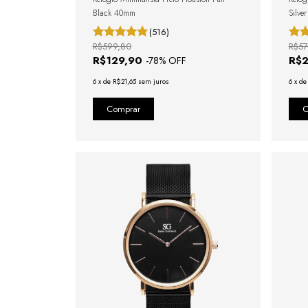
Black 40mm
Silve
(516)
R$599,80
R$57
R$129,90
R$
-
78
% OFF
6
x
de
R$21,65
sem juros
6
x
d