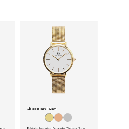
Clássicos metal 32mm:
32mm
Relógio Feminino Dourado Chelsea Gold