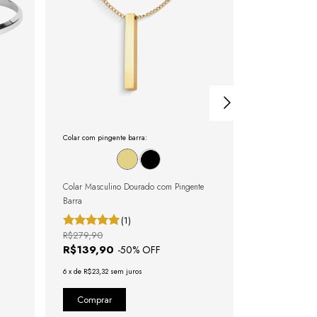
Colar com pingente barra:
Pulseira Riviera:
Colar Masculino Dourado com Pingente
Pulseira Rivier
Barra
(1)
R$279,90
R$279,80
R$139,90
R$139,90
-
50
% OFF
6
x
de
R$23,32
sem juros
6
x
de
R$23,32
se