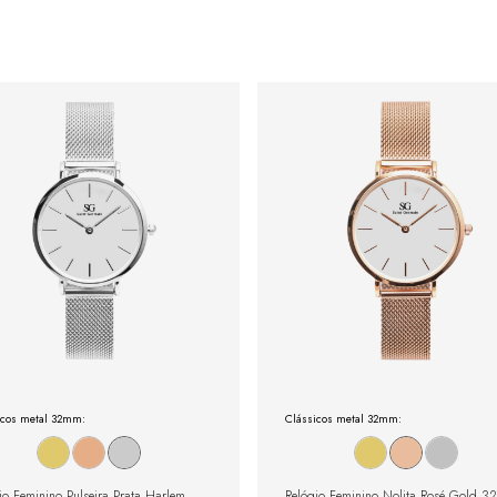
icos metal 32mm:
Clássicos metal 32mm:
io Feminino Pulseira Prata Harlem
Relógio Feminino Nolita Rosé Gold 