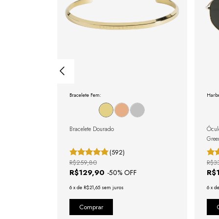
Bracelete Fem:
Harbo
gulável com
Bracelete Dourado
Ócul
Gree
(592)
R$259,80
R$3
R$129,90
R$
-
50
% OFF
6
x
de
R$21,65
sem juros
6
x
d