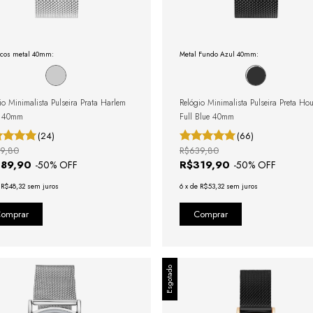
icos metal 40mm:
Metal Fundo Azul 40mm:
io Minimalista Pulseira Prata Harlem
Relógio Minimalista Pulseira Preta Ho
r 40mm
Full Blue 40mm
(24)
(66)
9,80
R$639,80
289,90
R$319,90
-
50
% OFF
-
50
% OFF
e
R$48,32
sem juros
6
x
de
R$53,32
sem juros
Esgotado