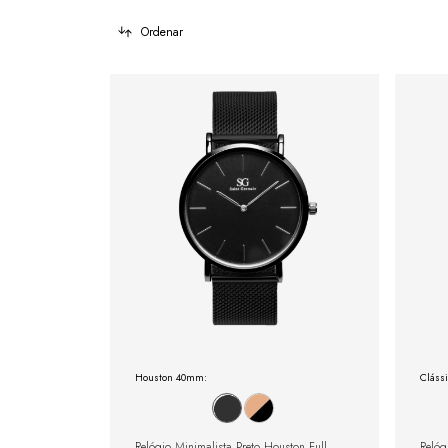
Ordenar
Houston 40mm:
Cláss
Relógio Minimalista Preto Houston Full
Relóg