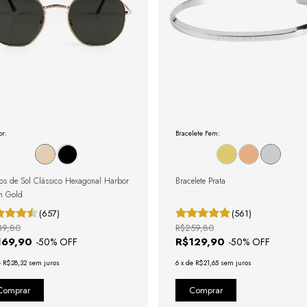
r:
Bracelete Fem:
os de Sol Clássico Hexagonal Harbor
Bracelete Prata
n Gold
(657)
(561)
39,80
R$259,80
169,90
R$129,90
-
50
% OFF
-
50
% OFF
e
R$28,32
sem juros
6
x
de
R$21,65
sem juros