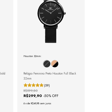
Houston 32mm:
Gold
Relógio Feminino Preto Houston Full Black
32mm
(59)
R$599,80
R$299,90
-
50
% OFF
6
x
de
R$49,98
sem juros