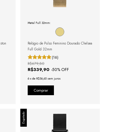
Metal Full 32mm:
uston
Relógio de Pulso Feminino Dourado Chelsea
Full Gold 32mm
(16)
R$679,80
R$339,90
-
50
% OFF
6
x
de
R$56,65
sem juros
Esgotado