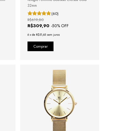
32mm
(60)
R$619,80
R$309,90
-
50
% OFF
6
x
de
R$51,65
sem juros