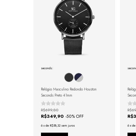
seconds:
secon
Relógio Masculino Redondo Houston
Relóg
Seconds Preto 41mm
Secon
R$699,80
R$6
R$349,90
R$
-
50
% OFF
6
x
de
R$58,32
sem juros
6
x
d