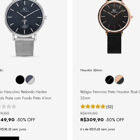
ds:
Houston 32mm:
io Masculino Redondo Harlem
Relógio Feminino Preto Houston Rosé 
ds Prata com Fundo Preto 41mm
32mm
(52)
99,80
R$619,80
349,90
R$309,90
-
50
% OFF
-
50
% OFF
e
R$58,32
sem juros
6
x
de
R$51,65
sem juros