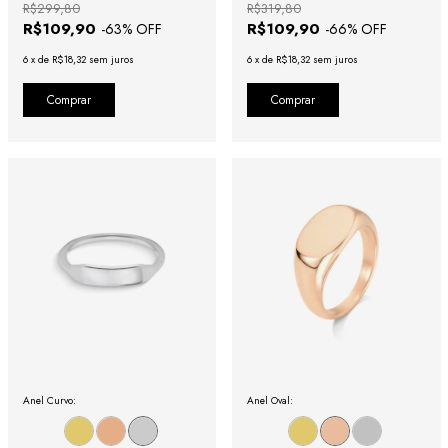
R$299,80
R$319,80
R$109,90
R$109,90
-
63
% OFF
-
66
% OFF
6
x
de
R$18,32
sem juros
6
x
de
R$18,32
sem juros
Comprar
Comprar
Anel Curvo:
Anel Oval: