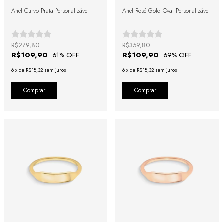
Anel Curvo Prata Personalizável
Anel Rosé Gold Oval Personalizável
R$279,80
R$359,80
R$109,90
R$109,90
-
61
% OFF
-
69
% OFF
6
x
de
R$18,32
sem juros
6
x
de
R$18,32
sem juros
Comprar
Comprar