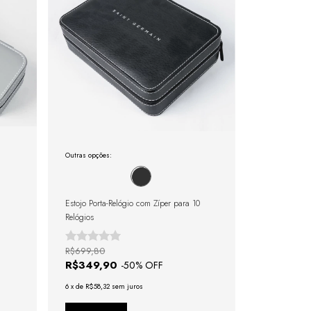
Outras opções:
Estojo Porta-Relógio com Zíper para 10
Relógios
R$699,80
R$349,90
-
50
% OFF
6
x
de
R$58,32
sem juros