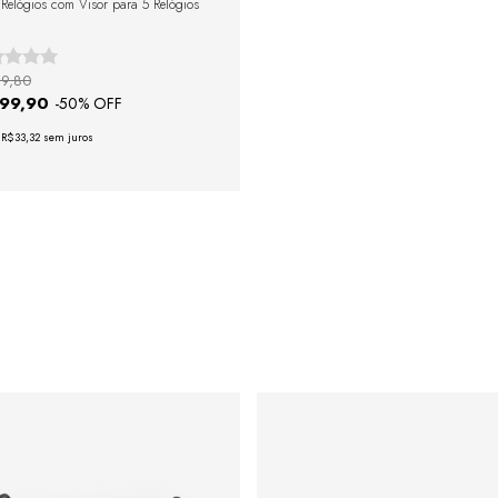
 Relógios com Visor para 5 Relógios
9,80
199,90
-
50
% OFF
e
R$33,32
sem juros