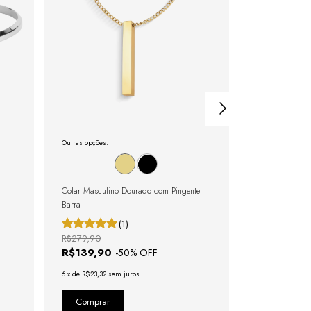
Outras opções:
Outras opções:
Colar Masculino Dourado com Pingente
Pulseira Rivier
Barra
(1)
R$279,90
R$279,80
R$139,90
R$139,90
-
50
% OFF
6
x
de
R$23,32
sem juros
6
x
de
R$23,32
se