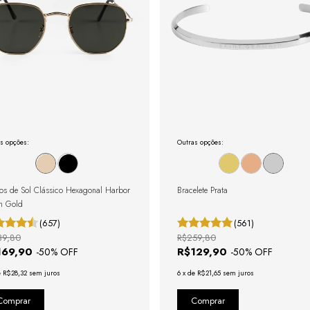
s opções:
Outras opções:
os de Sol Clássico Hexagonal Harbor
Bracelete Prata
n Gold
(657)
(561)
39,80
R$259,80
169,90
R$129,90
-
50
% OFF
-
50
% OFF
e
R$28,32
sem juros
6
x
de
R$21,65
sem juros