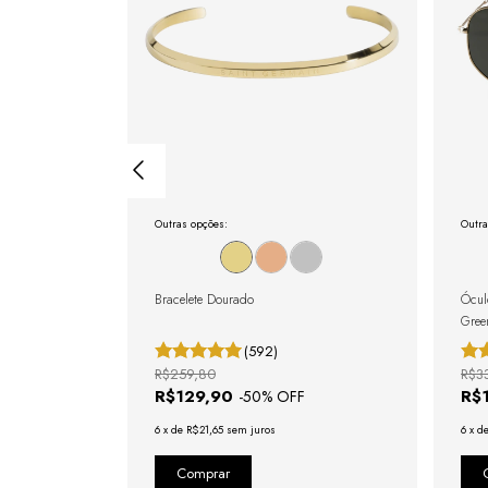
Outras opções:
Outra
gulável com
Bracelete Dourado
Ócul
Gree
(592)
R$259,80
R$3
R$129,90
R$
-
50
% OFF
6
x
de
R$21,65
sem juros
6
x
d