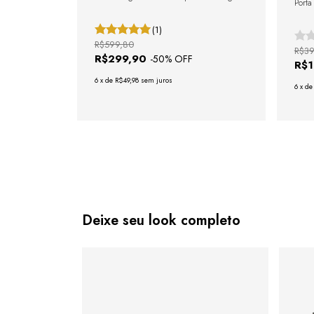
Porta
(1)
R$599,80
R$39
R$299,90
-
50
% OFF
R$
6
x
de
R$49,98
sem juros
6
x
d
Deixe seu look completo