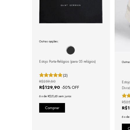
Outras opções:
Estojo Porta-Relógios (para 05 relógios)
Outra
(2)
R$259,80
Estoj
R$129,90
-
50
% OFF
Divis
6
x
de
R$21,65
sem juros
R$25
R$
6
x
d