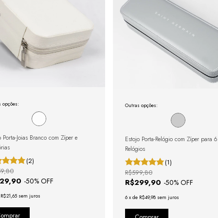
s opções:
Outras opções:
o Porta-Joias Branco com Zíper e
Estojo Porta-Relógio com Zíper para 6
órias
Relógios
(2)
(1)
9,80
R$599,80
129,90
-
50
% OFF
R$299,90
-
50
% OFF
e
R$21,65
sem juros
6
x
de
R$49,98
sem juros