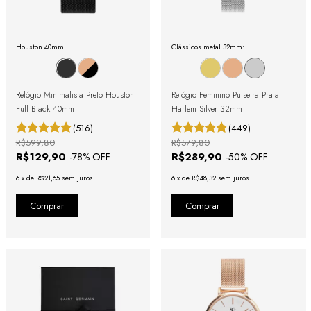
Houston 40mm:
Clássicos metal 32mm:
Relógio Minimalista Preto Houston
Relógio Feminino Pulseira Prata
Full Black 40mm
Harlem Silver 32mm
(516)
(449)
R$599,80
R$579,80
R$129,90
R$289,90
-
78
% OFF
-
50
% OFF
6
x
de
R$21,65
sem juros
6
x
de
R$48,32
sem juros