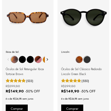
Ibiza de Sol:
Lincoln:
Óculos de Sol Retangular Ibiza
Óculos de Sol Clássico Redondo
Tortoise Brown
Lincoln Green Black
(533)
(550)
R$299,80
R$299,80
R$149,90
R$149,90
-
50
% OFF
-
50
% OFF
6
x
de
R$24,98
sem juros
6
x
de
R$24,98
sem juros