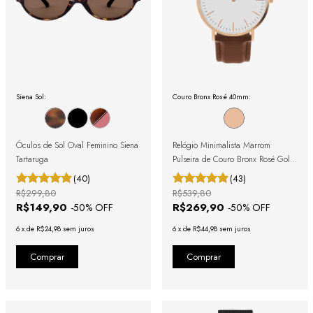
Siena Sol:
Couro Bronx Rosé 40mm:
Óculos de Sol Oval Feminino Siena
Relógio Minimalista Marrom
Tartaruga
Pulseira de Couro Bronx Rosé Gold
40mm
(40)
(43)
R$299,80
R$539,80
R$149,90
R$269,90
-
50
% OFF
-
50
% OFF
6
x
de
R$24,98
sem juros
6
x
de
R$44,98
sem juros