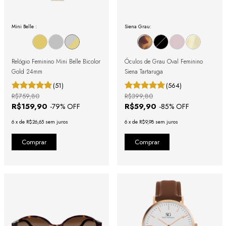
Mini Belle :
Siena Grau:
Relógio Feminino Mini Belle Bicolor
Óculos de Grau Oval Feminino
Gold 24mm
Siena Tartaruga
(51)
(564)
R$759,80
R$399,80
R$159,90
R$59,90
-
79
% OFF
-
85
% OFF
6
x
de
R$26,65
sem juros
6
x
de
R$9,98
sem juros