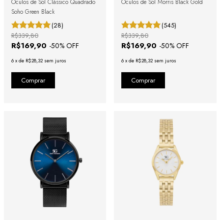
Óculos de Sol Clássico Quadrado
Óculos de Sol Morris Black Gold
Soho Green Black
(28)
(545)
R$339,80
R$339,80
R$169,90
R$169,90
-
50
% OFF
-
50
% OFF
6
x
de
R$28,32
sem juros
6
x
de
R$28,32
sem juros