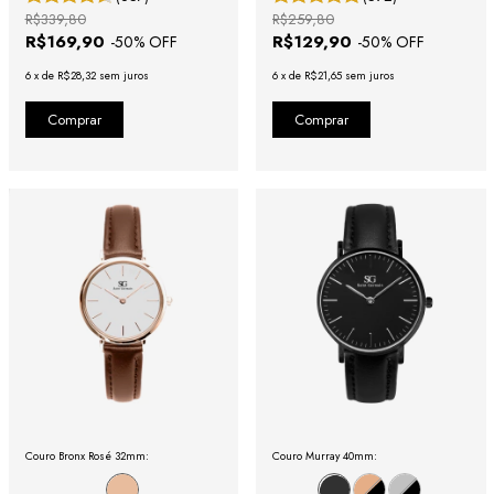
R$339,80
R$259,80
R$169,90
R$129,90
-
50
% OFF
-
50
% OFF
6
x
de
R$28,32
sem juros
6
x
de
R$21,65
sem juros
Couro Bronx Rosé 32mm:
Couro Murray 40mm: