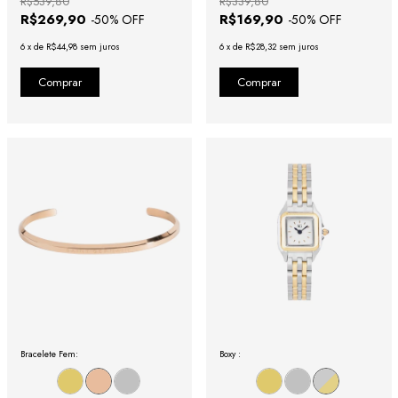
R$539,80
R$339,80
R$269,90
R$169,90
-
50
% OFF
-
50
% OFF
6
x
de
R$44,98
sem juros
6
x
de
R$28,32
sem juros
Bracelete Fem:
Boxy :