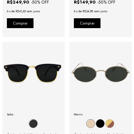
R$249,90
R$149,90
-
50
% OFF
-
50
% OFF
6
x
de
R$41,65
sem juros
6
x
de
R$24,98
sem juros
Soho:
Morris: