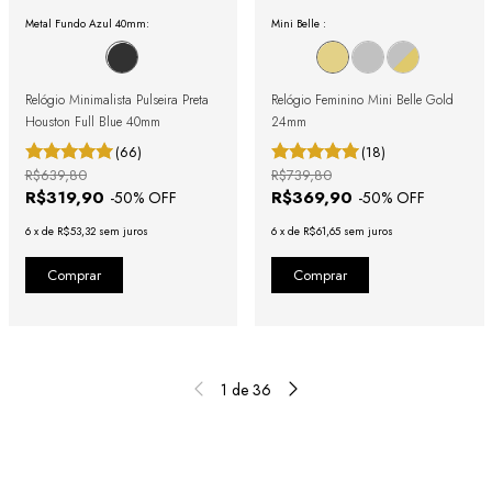
Metal Fundo Azul 40mm:
Mini Belle :
Relógio Minimalista Pulseira Preta
Relógio Feminino Mini Belle Gold
Houston Full Blue 40mm
24mm
(66)
(18)
R$639,80
R$739,80
R$319,90
R$369,90
-
50
% OFF
-
50
% OFF
6
x
de
R$53,32
sem juros
6
x
de
R$61,65
sem juros
1
de
36