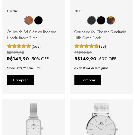
Lincoln:
HILLS:
Óculos de Sol Clássico Redondo
Óculos de Sol Clássico Quadrado
Lincoln Brown Turtle
Hills Green Black
(563)
(38)
R$299,80
R$299,80
R$149,90
R$149,90
-
50
% OFF
-
50
% OFF
6
x
de
R$24,98
sem juros
6
x
de
R$24,98
sem juros