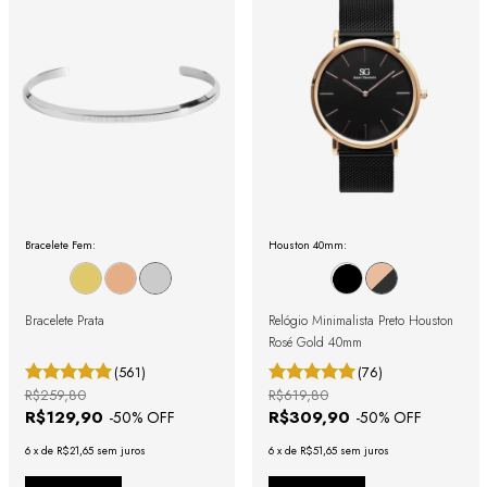
Bracelete Fem:
Houston 40mm:
Bracelete Prata
Relógio Minimalista Preto Houston
Rosé Gold 40mm
(561)
(76)
R$259,80
R$619,80
R$129,90
R$309,90
-
50
% OFF
-
50
% OFF
6
x
de
R$21,65
sem juros
6
x
de
R$51,65
sem juros