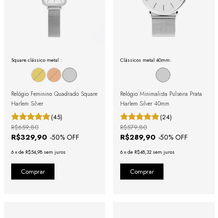
Square clássico metal :
Clássicos metal 40mm:
Relógio Feminino Quadrado Square
Relógio Minimalista Pulseira Prata
Harlem Silver
Harlem Silver 40mm
(45)
(24)
R$659,80
R$579,80
R$329,90
R$289,90
-
50
% OFF
-
50
% OFF
6
x
de
R$54,98
sem juros
6
x
de
R$48,32
sem juros