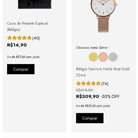
Caixa de Presente Especial
(Relógio)
(40)
R$14,90
Clássicos metal 32mm:
2
x
de
R$7,45
sem juros
Relógio Feminino Nolita Rosé Gold
32mm
(76)
R$619,80
R$309,90
-
50
% OFF
6
x
de
R$51,65
sem juros