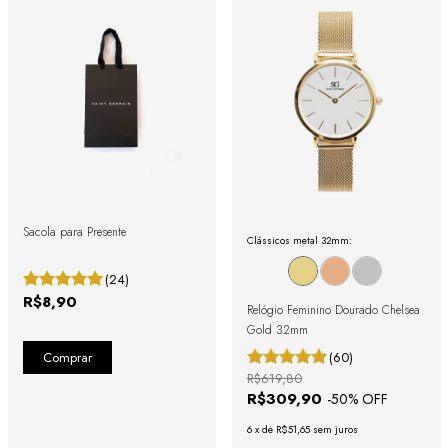
Sacola para Presente
Clássicos metal 32mm:
(24)
R$8,90
Relógio Feminino Dourado Chelsea
Gold 32mm
(60)
R$619,80
R$309,90
-
50
% OFF
6
x
de
R$51,65
sem juros