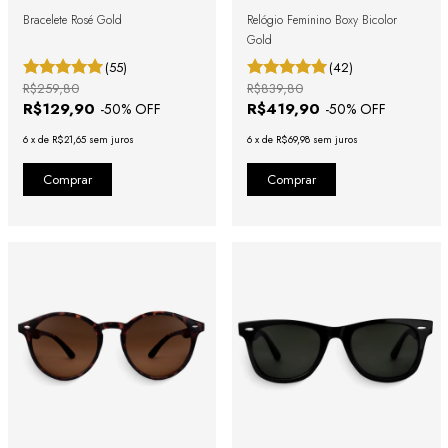
Bracelete Rosé Gold
Relógio Feminino Boxy Bicolor
Gold
(55)
(42)
R$259,80
R$839,80
R$129,90
R$419,90
-
50
% OFF
-
50
% OFF
6
x
de
R$21,65
sem juros
6
x
de
R$69,98
sem juros