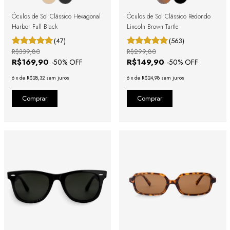
Óculos de Sol Clássico Hexagonal
Óculos de Sol Clássico Redondo
Harbor Full Black
Lincoln Brown Turtle
(47)
(563)
R$339,80
R$299,80
R$169,90
R$149,90
-
50
% OFF
-
50
% OFF
6
x
de
R$28,32
sem juros
6
x
de
R$24,98
sem juros