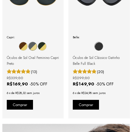
Capri:
Belle:
Óculos de Sol Oval Feminino Capri
Óculos de Sol Clássico Gatinho
Preto
Belle Full Black
(13)
(20)
R$339,80
R$299,80
R$169,90
R$149,90
-
50
% OFF
-
50
% OFF
6
x
de
R$28,32
sem juros
6
x
de
R$24,98
sem juros