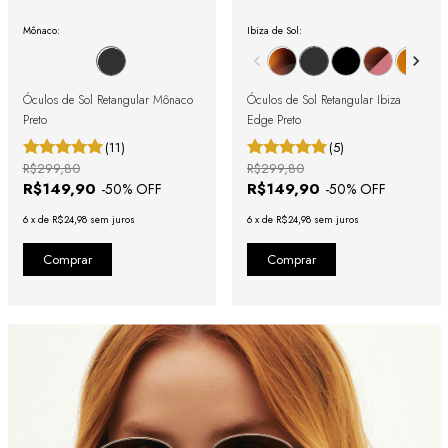
Mônaco:
Ibiza de Sol:
Óculos de Sol Retangular Mônaco
Óculos de Sol Retangular Ibiza
Preto
Edge Preto
(11)
(5)
R$299,80
R$299,80
R$149,90
R$149,90
-
50
% OFF
-
50
% OFF
6
x
de
R$24,98
sem juros
6
x
de
R$24,98
sem juros