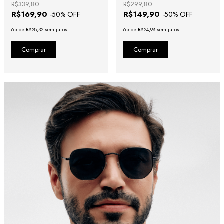
R$339,80
R$299,80
R$169,90
R$149,90
-
50
% OFF
-
50
% OFF
6
x
de
R$28,32
sem juros
6
x
de
R$24,98
sem juros