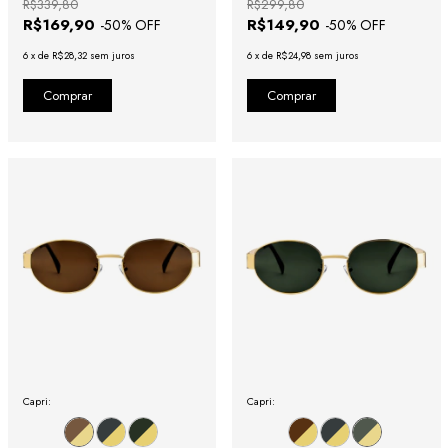
R$339,80
R$299,80
R$169,90
R$149,90
-
50
% OFF
-
50
% OFF
6
x
de
R$28,32
sem juros
6
x
de
R$24,98
sem juros
Capri:
Capri: