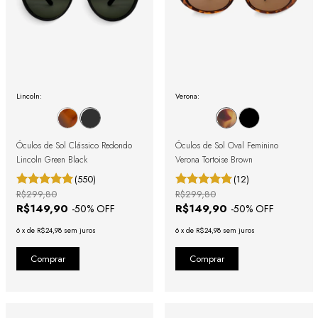
Lincoln:
Verona:
Óculos de Sol Clássico Redondo
Óculos de Sol Oval Feminino
Lincoln Green Black
Verona Tortoise Brown
(550)
(12)
R$299,80
R$299,80
R$149,90
R$149,90
-
50
% OFF
-
50
% OFF
6
x
de
R$24,98
sem juros
6
x
de
R$24,98
sem juros