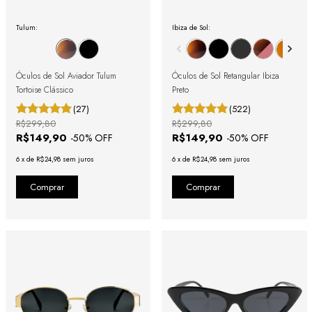
Tulum:
Ibiza de Sol:
Óculos de Sol Aviador Tulum
Óculos de Sol Retangular Ibiza
Tortoise Clássico
Preto
(27)
(522)
R$299,80
R$299,80
R$149,90
R$149,90
-
50
% OFF
-
50
% OFF
6
x
de
R$24,98
sem juros
6
x
de
R$24,98
sem juros