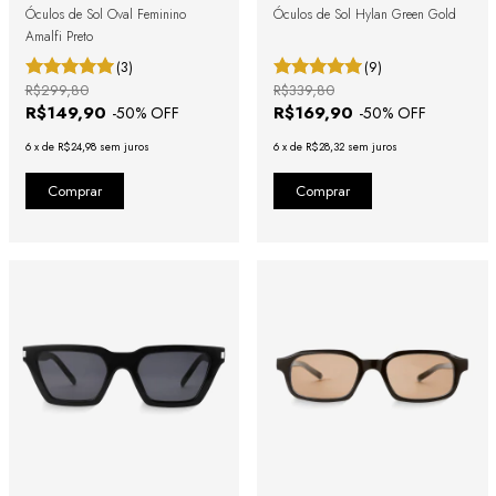
Óculos de Sol Oval Feminino
Óculos de Sol Hylan Green Gold
Amalfi Preto
(3)
(9)
R$299,80
R$339,80
R$149,90
R$169,90
-
50
% OFF
-
50
% OFF
6
x
de
R$24,98
sem juros
6
x
de
R$28,32
sem juros