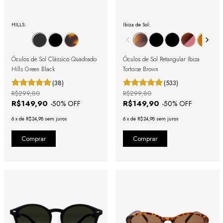
HILLS:
Ibiza de Sol:
Óculos de Sol Clássico Quadrado
Óculos de Sol Retangular Ibiza
Hills Green Black
Tortoise Brown
(38)
(533)
R$299,80
R$299,80
R$149,90
R$149,90
-
50
% OFF
-
50
% OFF
6
x
de
R$24,98
sem juros
6
x
de
R$24,98
sem juros