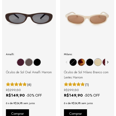
Amalfi:
Milano:
Óculos de Sol Oval Amalfi Marrom
Óculos de Sol Milano Branco com
Lentes Marrom
(6)
(1)
R$299,80
R$299,80
R$149,90
R$149,90
-
50
% OFF
-
50
% OFF
6
x
de
R$24,98
sem juros
6
x
de
R$24,98
sem juros