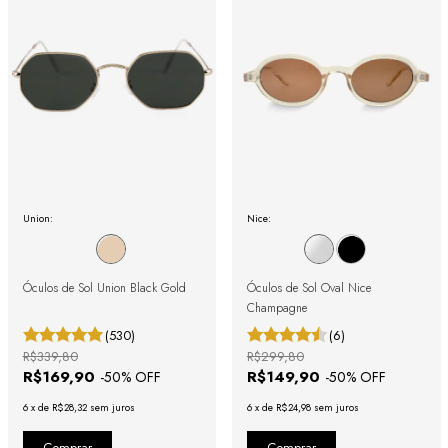
Union:
Nice:
Óculos de Sol Union Black Gold
Óculos de Sol Oval Nice
Champagne
(530)
(6)
R$339,80
R$299,80
R$169,90
R$149,90
-
50
% OFF
-
50
% OFF
6
x
de
R$28,32
sem juros
6
x
de
R$24,98
sem juros