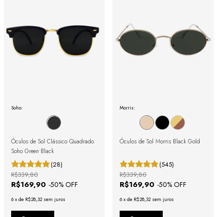
Soho:
Morris:
Óculos de Sol Clássico Quadrado
Óculos de Sol Morris Black Gold
Soho Green Black
(28)
(545)
R$339,80
R$339,80
R$169,90
R$169,90
-
50
% OFF
-
50
% OFF
6
x
de
R$28,32
sem juros
6
x
de
R$28,32
sem juros