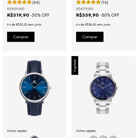
(66)
(16)
R$639,80
R$679,80
R$319,90
R$339,90
-
50
% OFF
-
50
% OFF
6
x
de
R$53,32
sem juros
6
x
de
R$56,65
sem juros
Esgotado
Outras opções:
Outras opções: