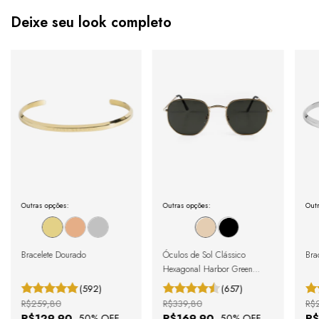
Deixe seu look completo
Outras opções:
Outras opções:
Outr
Bracelete Dourado
Óculos de Sol Clássico
Brac
Hexagonal Harbor Green
Gold
(592)
(657)
R$259,80
R$339,80
R$
R$129,90
R$169,90
R$
-
50
% OFF
-
50
% OFF