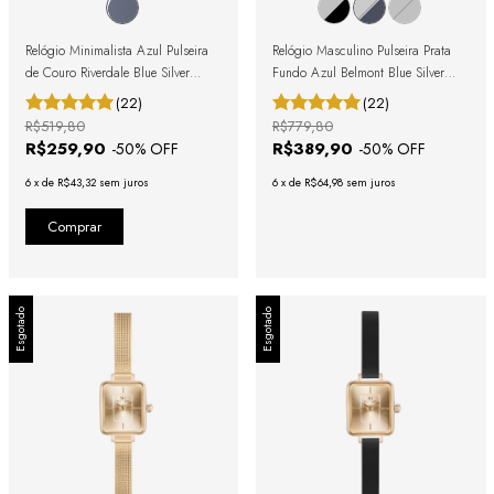
Relógio Minimalista Azul Pulseira
Relógio Masculino Pulseira Prata
de Couro Riverdale Blue Silver
Fundo Azul Belmont Blue Silver
40mm
40mm
(22)
(22)
R$519,80
R$779,80
R$259,90
R$389,90
-
50
% OFF
-
50
% OFF
6
x
de
R$43,32
sem juros
6
x
de
R$64,98
sem juros
Esgotado
Esgotado