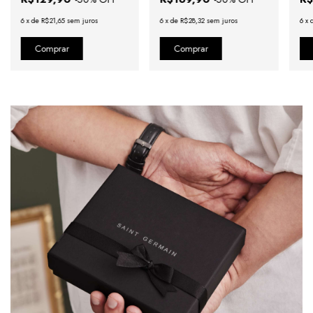
6
x
de
R$21,65
sem juros
6
x
de
R$28,32
sem juros
6
x