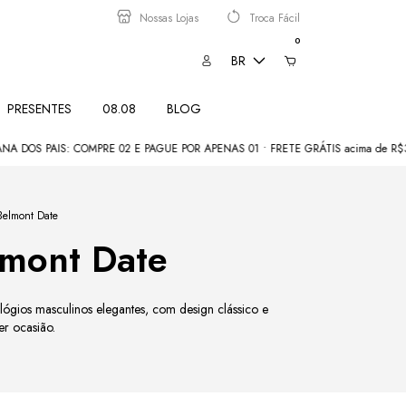
Nossas Lojas
Troca Fácil
0
BR
PRESENTES
08.08
BLOG
S: COMPRE 02 E PAGUE POR APENAS 01 • FRETE GRÁTIS acima de R$350
CO
Belmont Date
lmont Date
ógios masculinos elegantes, com design clássico e
er ocasião.