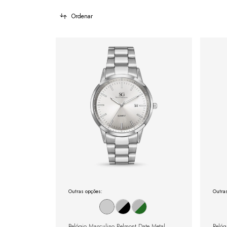
Ordenar
Outras opções:
Outra
Relógio Masculino Belmont Date Metal
Relóg