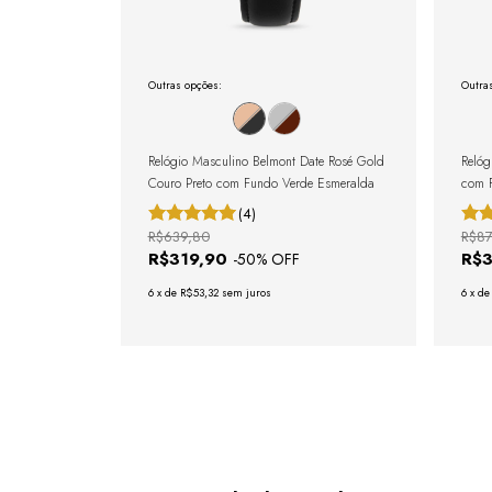
Outras opções:
Outra
Relógio Masculino Belmont Date Rosé Gold
Relóg
Couro Preto com Fundo Verde Esmeralda
com F
(4)
R$639,80
R$87
R$319,90
R$
-
50
% OFF
6
x
de
R$53,32
sem juros
6
x
d