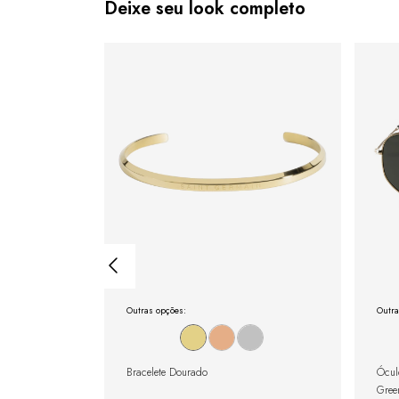
Deixe seu look completo
Outras opções:
Outra
gulável com
Bracelete Dourado
Ócul
Gree