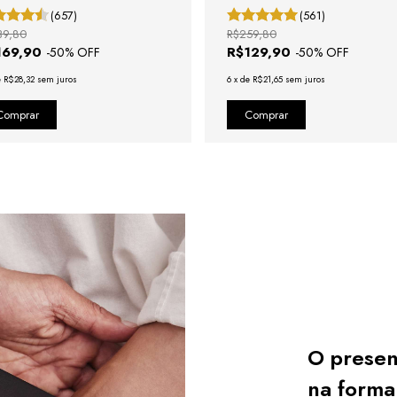
(657)
(561)
39,80
R$259,80
169,90
R$129,90
-
50
% OFF
-
50
% OFF
e
R$28,32
sem juros
6
x
de
R$21,65
sem juros
O presen
na forma