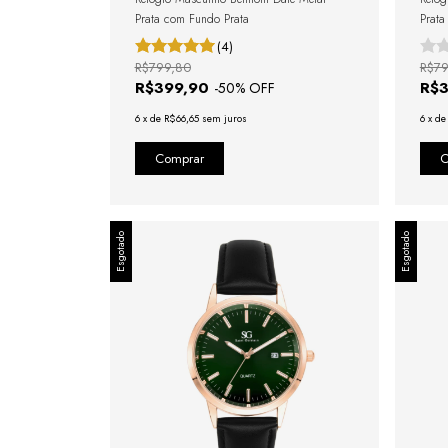
Prata com Fundo Prata
Prat
(4)
R$799,80
R$79
R$399,90
R$
-
50
% OFF
6
x
de
R$66,65
sem juros
6
x
d
Esgotado
Esgotado