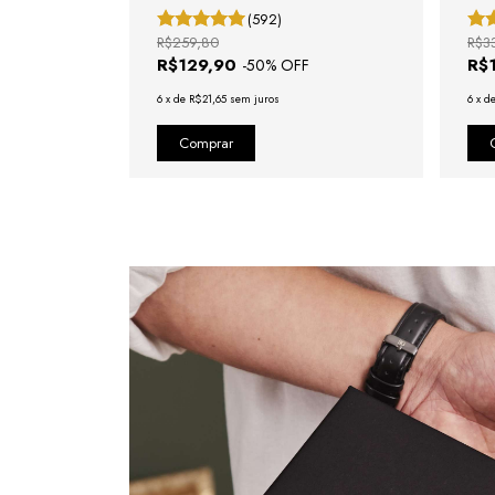
(592)
R$259,80
R$3
R$129,90
R$
-
50
% OFF
6
x
de
R$21,65
sem juros
6
x
d