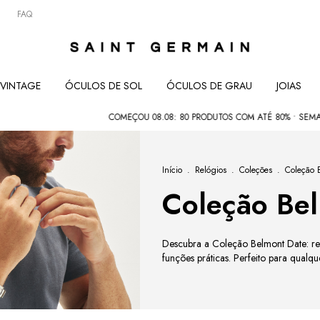
FAQ
VINTAGE
ÓCULOS DE SOL
ÓCULOS DE GRAU
JOIAS
COMEÇOU 08.08: 80 PRODUTOS COM ATÉ 80% • SEMANA DOS PAI
Início
.
Relógios
.
Coleções
.
Coleção 
Coleção Be
Descubra a Coleção Belmont Date: rel
funções práticas. Perfeito para qualqu