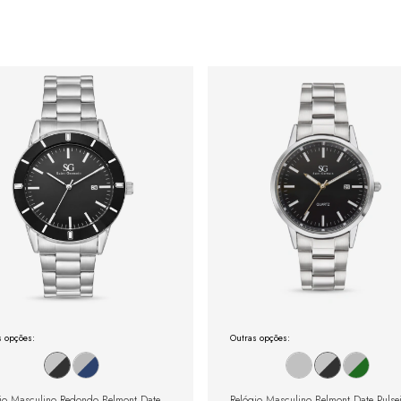
s opções:
Outras opções:
io Masculino Redondo Belmont Date
Relógio Masculino Belmont Date Pulse