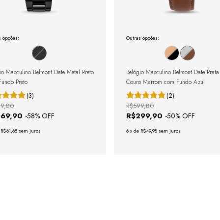
s opções:
Outras opções:
io Masculino Belmont Date Metal Preto
Relógio Masculino Belmont Date Prata
undo Preto
Couro Marrom com Fundo Azul
(3)
(2)
9,80
R$599,80
369,90
R$299,90
-
58
% OFF
-
50
% OFF
e
R$61,65
sem juros
6
x
de
R$49,98
sem juros