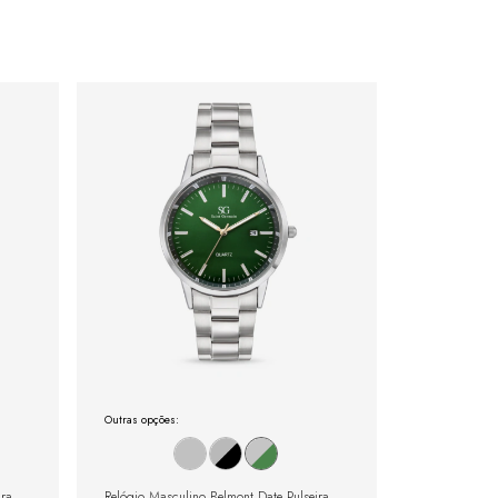
Outras opções:
ira
Relógio Masculino Belmont Date Pulseira