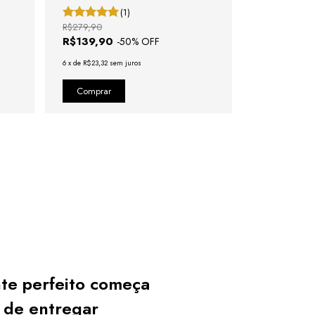
(1)
R$279,90
R$279,80
R$139,90
R$139,90
-
50
% OFF
6
x
de
R$23,32
sem juros
6
x
de
R$23,32
se
te perfeito começa
 de entregar