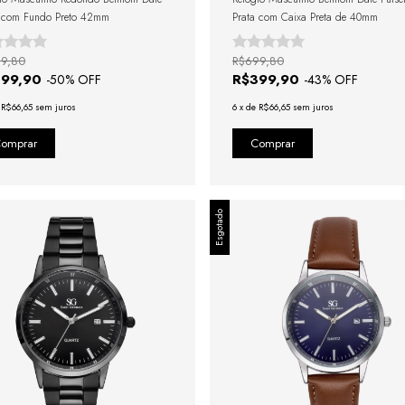
a com Fundo Preto 42mm
Prata com Caixa Preta de 40mm
9,80
R$699,80
399,90
R$399,90
-
50
% OFF
-
43
% OFF
e
R$66,65
sem juros
6
x
de
R$66,65
sem juros
Esgotado